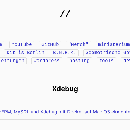
//
m
YouTube
GitHub
"Merch"
ministeriu
r
Dit is Berlin - B.N.H.K.
Geometrische Go
leitungen
wordpress
hosting
tools
de
Xdebug
-FPM, MySQL und Xdebug mit Docker auf Mac OS einricht