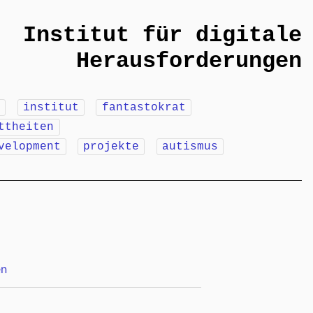
Institut für digitale
Herausforderungen
m
institut
fantastokrat
ttheiten
velopment
projekte
autismus
en