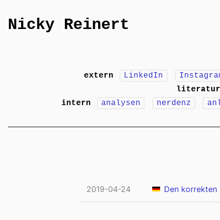
Nicky Reinert
extern
LinkedIn
Instagra
literatu
intern
analysen
nerdenz
an
2019-04-24
Den korrekten 