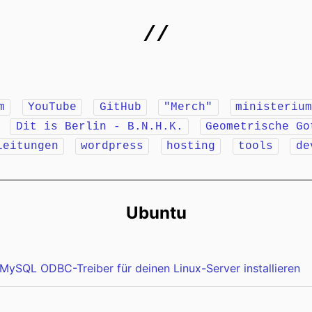
//
m
YouTube
GitHub
"Merch"
ministeriu
r
Dit is Berlin - B.N.H.K.
Geometrische Go
leitungen
wordpress
hosting
tools
de
Ubuntu
MySQL ODBC-Treiber für deinen Linux-Server installieren