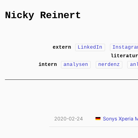
Nicky Reinert
extern
LinkedIn
Instagra
literatu
intern
analysen
nerdenz
an
2020-02-24
Sonys Xperia 