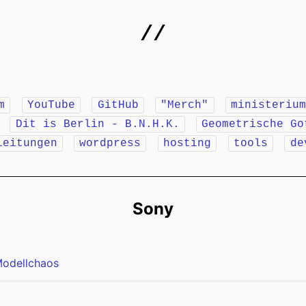
//
m
YouTube
GitHub
"Merch"
ministeriu
r
Dit is Berlin - B.N.H.K.
Geometrische Go
leitungen
wordpress
hosting
tools
de
Sony
Modellchaos