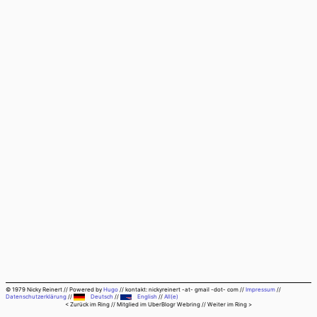
© 1979 Nicky Reinert
//
Powered by
Hugo
//
kontakt: nickyreinert -at- gmail -dot- com
//
Impressum
//
Datenschutzerklärung
//
Deutsch
//
English
//
All(e)
< Zurück im Ring
// Mitglied im
UberBlogr Webring
//
Weiter im Ring >