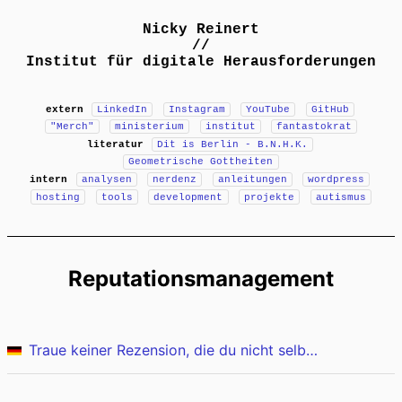
Nicky Reinert
//
Institut für digitale Herausforderungen
extern
LinkedIn
Instagram
YouTube
GitHub
"Merch"
ministerium
institut
fantastokrat
literatur
Dit is Berlin - B.N.H.K.
Geometrische Gottheiten
intern
analysen
nerdenz
anleitungen
wordpress
hosting
tools
development
projekte
autismus
Reputationsmanagement
Traue keiner Rezension, die du nicht selber gelöscht hast