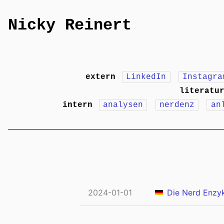
Nicky Reinert
extern
LinkedIn
Instagra
literatu
intern
analysen
nerdenz
an
2024-01-01
Die Nerd Enzy