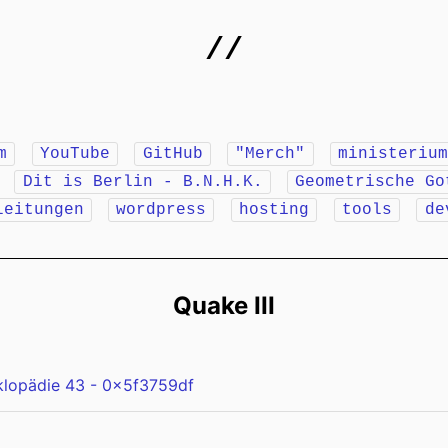
//
m
YouTube
GitHub
"Merch"
ministeriu
r
Dit is Berlin - B.N.H.K.
Geometrische Go
leitungen
wordpress
hosting
tools
de
Quake III
klopädie 43 - 0x5f3759df