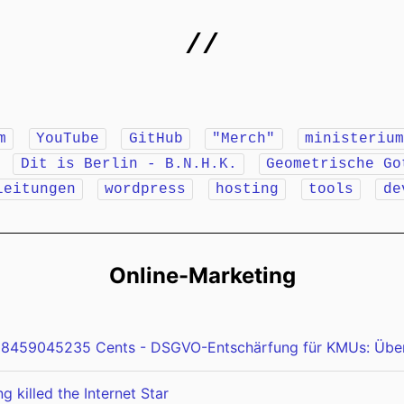
//
m
YouTube
GitHub
"Merch"
ministeriu
r
Dit is Berlin - B.N.H.K.
Geometrische Go
leitungen
wordpress
hosting
tools
de
Online-Marketing
8459045235 Cents - DSGVO-Entschärfung für KMUs: Überf
g killed the Internet Star