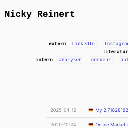
Nicky Reinert
extern
LinkedIn
Instagra
literatu
intern
analysen
nerdenz
an
2025-04-12
My 2,71828182
2020-10-24
Online Marketin