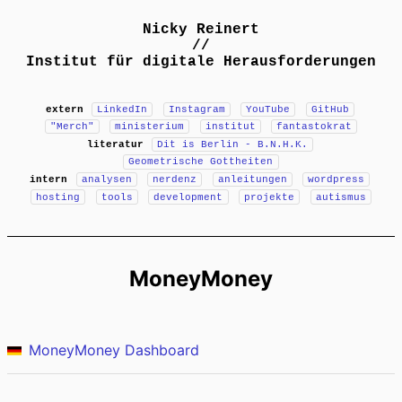
Nicky Reinert
//
Institut für digitale Herausforderungen
extern
LinkedIn
Instagram
YouTube
GitHub
"Merch"
ministerium
institut
fantastokrat
literatur
Dit is Berlin - B.N.H.K.
Geometrische Gottheiten
intern
analysen
nerdenz
anleitungen
wordpress
hosting
tools
development
projekte
autismus
MoneyMoney
MoneyMoney Dashboard