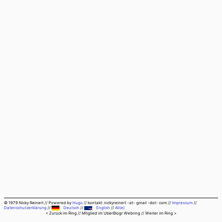
© 1979 Nicky Reinert
//
Powered by
Hugo
//
kontakt: nickyreinert -at- gmail -dot- com
//
Impressum
//
Datenschutzerklärung
//
Deutsch
//
English
//
All(e)
< Zurück im Ring
// Mitglied im
UberBlogr Webring
//
Weiter im Ring >