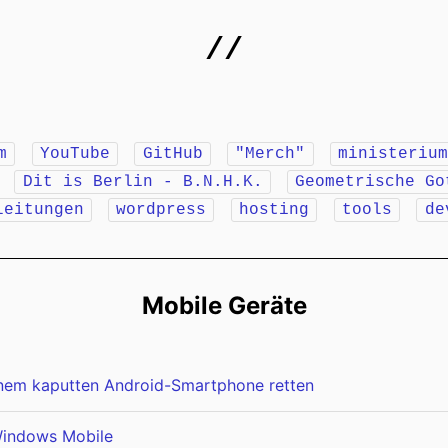
//
m
YouTube
GitHub
"Merch"
ministeriu
r
Dit is Berlin - B.N.H.K.
Geometrische Go
leitungen
wordpress
hosting
tools
de
Mobile Geräte
inem kaputten Android-Smartphone retten
indows Mobile