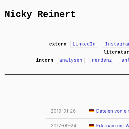
Nicky Reinert
extern
LinkedIn
Instagra
literatu
intern
analysen
nerdenz
an
2019-01-26
Dateien von e
2017-09-24
Eduroam mit W