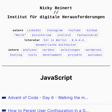
Nicky Reinert
//
Institut für digitale Herausforderungen
extern
LinkedIn
Instagram
YouTube
GitHub
"Merch"
ministerium
institut
fantastokrat
literatur
Dit is Berlin - B.N.H.K.
Geometrische Gottheiten
intern
analysen
nerdenz
anleitungen
wordpress
hosting
tools
development
projekte
autismus
JavaScript
Advent of Code - Day 6 - Walking the map (JavaScript)
How to Persist User Configuration in a Gradio App with Cookies