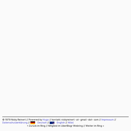
© 1979 Nicky Reinert
//
Powered by
Hugo
//
kontakt: nickyreinert -at- gmail -dot- com
//
Impressum
//
Datenschutzerklärung
//
Deutsch
//
English
//
All(e)
< Zurück im Ring
// Mitglied im
UberBlogr Webring
//
Weiter im Ring >