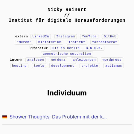
Nicky Reinert
//
Institut für digitale Herausforderungen
extern
LinkedIn
Instagram
YouTube
GitHub
"Merch"
ministerium
institut
fantastokrat
literatur
Dit is Berlin - B.N.H.K.
Geometrische Gottheiten
intern
analysen
nerdenz
anleitungen
wordpress
hosting
tools
development
projekte
autismus
Individuum
Shower Thoughts: Das Problem mit der kognitiven Überlastung oder - der Future Shock