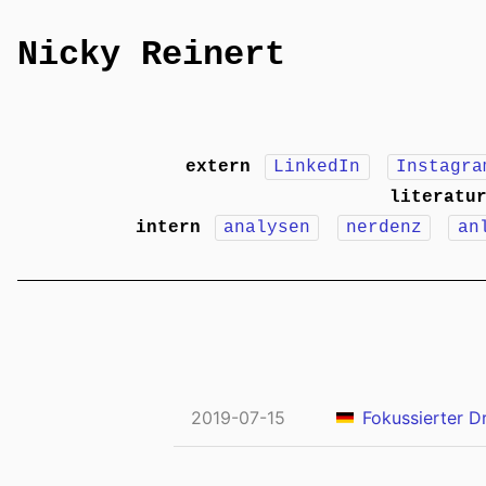
Nicky Reinert
extern
LinkedIn
Instagra
literatu
intern
analysen
nerdenz
an
2019-07-15
Fokussierter D