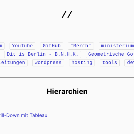
//
m
YouTube
GitHub
"Merch"
ministeriu
r
Dit is Berlin - B.N.H.K.
Geometrische Go
leitungen
wordpress
hosting
tools
de
Hierarchien
rill-Down mit Tableau