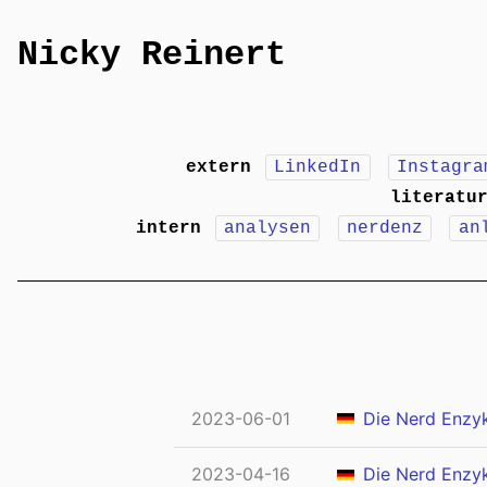
Nicky Reinert
extern
LinkedIn
Instagra
literatu
intern
analysen
nerdenz
an
2023-06-01
Die Nerd Enzy
2023-04-16
Die Nerd Enzyk