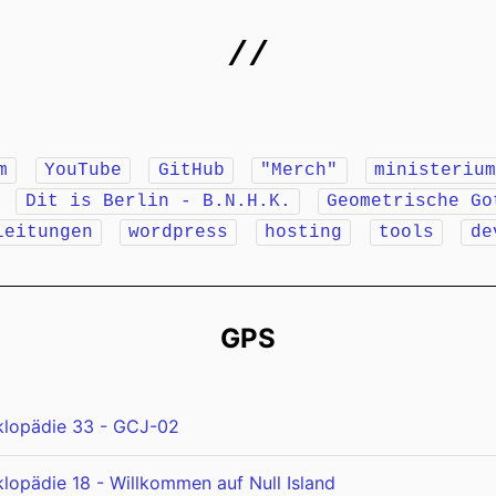
//
m
YouTube
GitHub
"Merch"
ministeriu
r
Dit is Berlin - B.N.H.K.
Geometrische Go
leitungen
wordpress
hosting
tools
de
GPS
klopädie 33 - GCJ-02
lopädie 18 - Willkommen auf Null Island