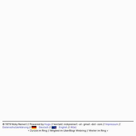
© 1979 Nicky Reinert
//
Powered by
Hugo
//
kontakt: nickyreinert -at- gmail -dot- com
//
Impressum
//
Datenschutzerklärung
//
Deutsch
//
English
//
All(e)
< Zurück im Ring
// Mitglied im
UberBlogr Webring
//
Weiter im Ring >