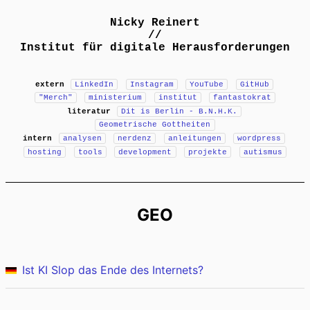
Nicky Reinert
//
Institut für digitale Herausforderungen
extern
LinkedIn
Instagram
YouTube
GitHub
"Merch"
ministerium
institut
fantastokrat
literatur
Dit is Berlin - B.N.H.K.
Geometrische Gottheiten
intern
analysen
nerdenz
anleitungen
wordpress
hosting
tools
development
projekte
autismus
GEO
Ist KI Slop das Ende des Internets?