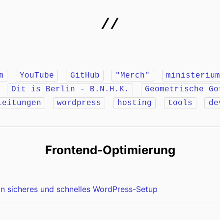
//
m
YouTube
GitHub
"Merch"
ministeriu
r
Dit is Berlin - B.N.H.K.
Geometrische Go
leitungen
wordpress
hosting
tools
de
Frontend-Optimierung
ein sicheres und schnelles WordPress-Setup