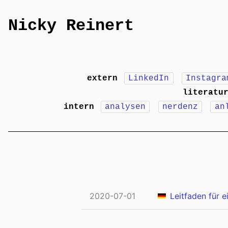
Nicky Reinert
extern
LinkedIn
Instagra
literatu
intern
analysen
nerdenz
an
2020-07-01
Leitfaden für 