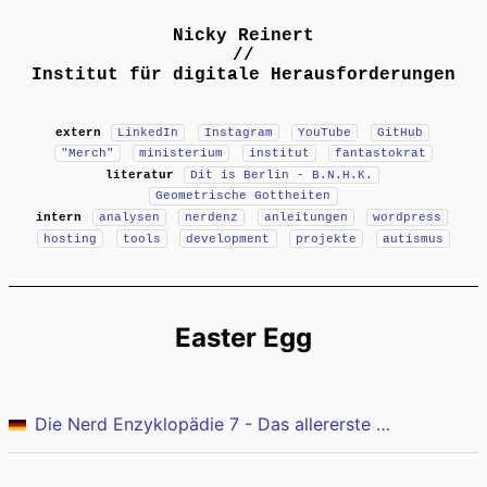
Nicky Reinert
//
Institut für digitale Herausforderungen
extern
LinkedIn
Instagram
YouTube
GitHub
"Merch"
ministerium
institut
fantastokrat
literatur
Dit is Berlin - B.N.H.K.
Geometrische Gottheiten
intern
analysen
nerdenz
anleitungen
wordpress
hosting
tools
development
projekte
autismus
Easter Egg
Die Nerd Enzyklopädie 7 - Das allererste Easter-Egg