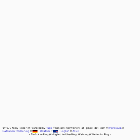
© 1979 Nicky Reinert
//
Powered by
Hugo
//
kontakt: nickyreinert -at- gmail -dot- com
//
Impressum
//
Datenschutzerklärung
//
Deutsch
//
English
//
All(e)
< Zurück im Ring
// Mitglied im
UberBlogr Webring
//
Weiter im Ring >