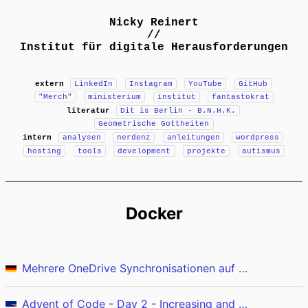
Nicky Reinert
//
Institut für digitale Herausforderungen
extern
LinkedIn
Instagram
YouTube
GitHub
"Merch"
ministerium
institut
fantastokrat
literatur
Dit is Berlin - B.N.H.K.
Geometrische Gottheiten
intern
analysen
nerdenz
anleitungen
wordpress
hosting
tools
development
projekte
autismus
Docker
Mehrere OneDrive Synchronisationen auf einem System
Advent of Code - Day 2 - Increasing and decreasing (Rust)