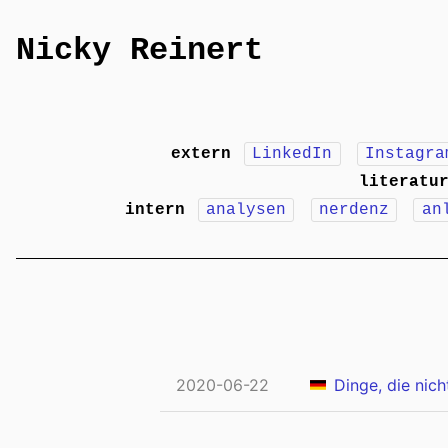
Nicky Reinert
extern
LinkedIn
Instagra
literatu
intern
analysen
nerdenz
an
2020-06-22
Dinge, die nich