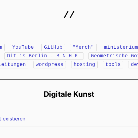
//
m
YouTube
GitHub
"Merch"
ministeriu
r
Dit is Berlin - B.N.H.K.
Geometrische Go
leitungen
wordpress
hosting
tools
de
Digitale Kunst
t existieren