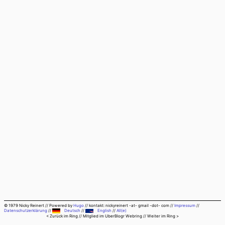
© 1979 Nicky Reinert
//
Powered by
Hugo
//
kontakt: nickyreinert -at- gmail -dot- com
//
Impressum
//
Datenschutzerklärung
//
Deutsch
//
English
//
All(e)
< Zurück im Ring
// Mitglied im
UberBlogr Webring
//
Weiter im Ring >