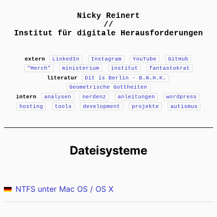
Nicky Reinert
//
Institut für digitale Herausforderungen
extern
LinkedIn
Instagram
YouTube
GitHub
"Merch"
ministerium
institut
fantastokrat
literatur
Dit is Berlin - B.N.H.K.
Geometrische Gottheiten
intern
analysen
nerdenz
anleitungen
wordpress
hosting
tools
development
projekte
autismus
Dateisysteme
NTFS unter Mac OS / OS X