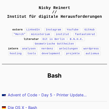
Nicky Reinert
//
Institut für digitale Herausforderungen
extern
LinkedIn
Instagram
YouTube
GitHub
"Merch"
ministerium
institut
fantastokrat
literatur
Dit is Berlin - B.N.H.K.
Geometrische Gottheiten
intern
analysen
nerdenz
anleitungen
wordpress
hosting
tools
development
projekte
autismus
Bash
Advent of Code - Day 5 - Printer Updates (Bash)
Die OS X - Bash