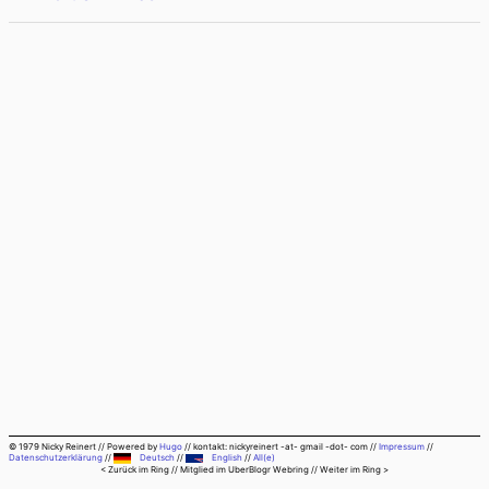
© 1979 Nicky Reinert
//
Powered by
Hugo
//
kontakt: nickyreinert -at- gmail -dot- com
//
Impressum
//
Datenschutzerklärung
//
Deutsch
//
English
//
All(e)
< Zurück im Ring
// Mitglied im
UberBlogr Webring
//
Weiter im Ring >