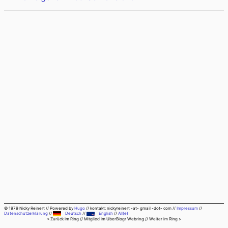
© 1979 Nicky Reinert
//
Powered by
Hugo
//
kontakt: nickyreinert -at- gmail -dot- com
//
Impressum
//
Datenschutzerklärung
//
Deutsch
//
English
//
All(e)
< Zurück im Ring
// Mitglied im
UberBlogr Webring
//
Weiter im Ring >