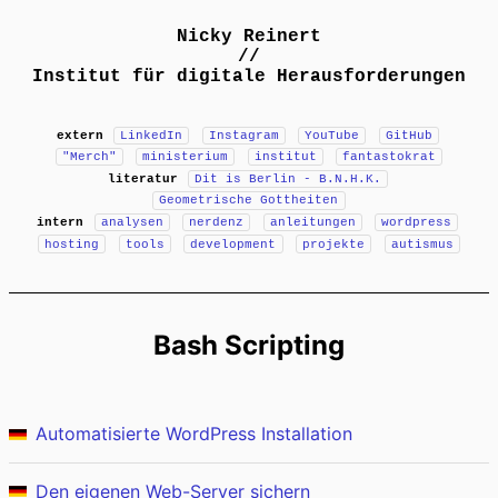
Nicky Reinert
//
Institut für digitale Herausforderungen
extern
LinkedIn
Instagram
YouTube
GitHub
"Merch"
ministerium
institut
fantastokrat
literatur
Dit is Berlin - B.N.H.K.
Geometrische Gottheiten
intern
analysen
nerdenz
anleitungen
wordpress
hosting
tools
development
projekte
autismus
Bash Scripting
Automatisierte WordPress Installation
Den eigenen Web-Server sichern