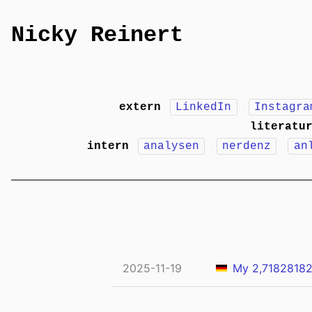
Nicky Reinert
extern
LinkedIn
Instagra
literatu
intern
analysen
nerdenz
an
2025-11-19
My 2,71828182