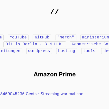
//
m
YouTube
GitHub
"Merch"
ministeriu
r
Dit is Berlin - B.N.H.K.
Geometrische Go
leitungen
wordpress
hosting
tools
de
Amazon Prime
8459045235 Cents - Streaming war mal cool