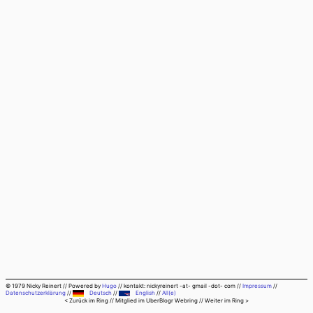
© 1979 Nicky Reinert
//
Powered by
Hugo
//
kontakt: nickyreinert -at- gmail -dot- com
//
Impressum
//
Datenschutzerklärung
//
Deutsch
//
English
//
All(e)
< Zurück im Ring
// Mitglied im
UberBlogr Webring
//
Weiter im Ring >