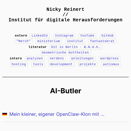
Nicky Reinert
//
Institut für digitale Herausforderungen
extern
LinkedIn
Instagram
YouTube
GitHub
"Merch"
ministerium
institut
fantastokrat
literatur
Dit is Berlin - B.N.H.K.
Geometrische Gottheiten
intern
analysen
nerdenz
anleitungen
wordpress
hosting
tools
development
projekte
autismus
AI-Butler
Mein kleiner, eigener OpenClaw-Klon mit Claude, Obsidian und Google Anbindung