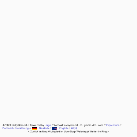
© 1979 Nicky Reinert
//
Powered by
Hugo
//
kontakt: nickyreinert -at- gmail -dot- com
//
Impressum
//
Datenschutzerklärung
//
Deutsch
//
English
//
All(e)
< Zurück im Ring
// Mitglied im
UberBlogr Webring
//
Weiter im Ring >