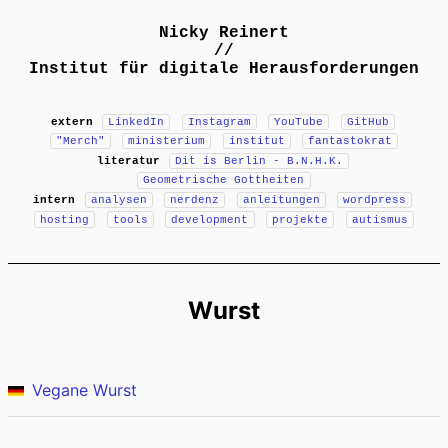
Nicky Reinert
//
Institut für digitale Herausforderungen
extern
LinkedIn
Instagram
YouTube
GitHub
"Merch"
ministerium
institut
fantastokrat
literatur
Dit is Berlin - B.N.H.K.
Geometrische Gottheiten
intern
analysen
nerdenz
anleitungen
wordpress
hosting
tools
development
projekte
autismus
Wurst
Vegane Wurst