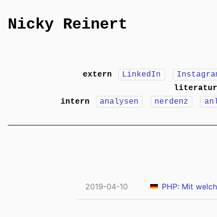
Nicky Reinert
extern
LinkedIn
Instagra
literatu
intern
analysen
nerdenz
an
2019-04-10
PHP: Mit welch