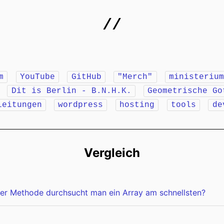
//
m
YouTube
GitHub
"Merch"
ministeriu
r
Dit is Berlin - B.N.H.K.
Geometrische Go
leitungen
wordpress
hosting
tools
de
Vergleich
er Methode durchsucht man ein Array am schnellsten?