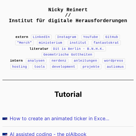
Nicky Reinert
//
Institut für digitale Herausforderungen
extern
LinkedIn
Instagram
YouTube
GitHub
"Merch"
ministerium
institut
fantastokrat
literatur
Dit is Berlin - B.N.H.K.
Geometrische Gottheiten
intern
analysen
nerdenz
anleitungen
wordpress
hosting
tools
development
projekte
autismus
Tutorial
How to create an animated ticker in Excel without VBA
AI assisted coding - the plAIbook