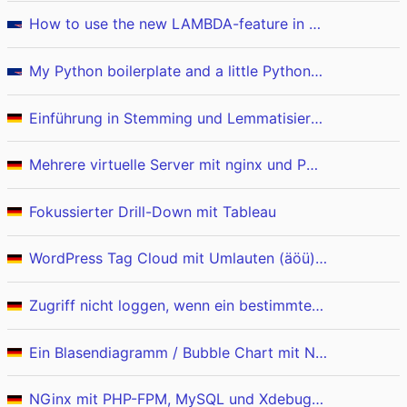
How to use the new LAMBDA-feature in Excel (e.g. to identify outliers)
My Python boilerplate and a little Python-Fu
Einführung in Stemming und Lemmatisierung deutscher Texte mit Python
Mehrere virtuelle Server mit nginx und PHP-FPM für Wordpress (Teil 3 / 3)
Fokussierter Drill-Down mit Tableau
WordPress Tag Cloud mit Umlauten (äöü) korrekt sortieren - Oder: Der WordPress Filter im Live-Beispiel erklärt
Zugriff nicht loggen, wenn ein bestimmter HTTP-Request-Header gesetzt ist
Ein Blasendiagramm / Bubble Chart mit Nominal-Skala in Excel
NGinx mit PHP-FPM, MySQL und Xdebug mit Docker auf Mac OS einrichten