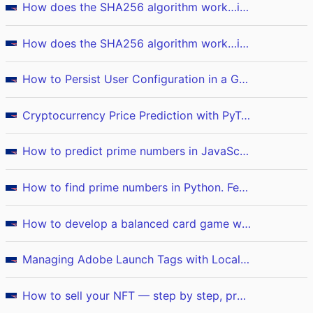
How does the SHA256 algorithm work…in detail? (part 2/2)
How does the SHA256 algorithm work…in detail? (part 2/2)
How to Persist User Configuration in a Gradio App with Cookies
Cryptocurrency Price Prediction with PyTorch: A Machine Learning Tutorial
How to predict prime numbers in JavaScript
How to find prime numbers in Python. Feat. Cython.
How to develop a balanced card game with Python
Managing Adobe Launch Tags with Local Overrides in Chrome DevTools
How to sell your NFT — step by step, pros and cons