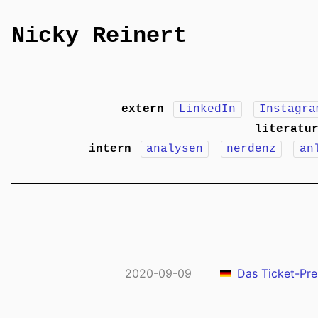
Nicky Reinert
extern
LinkedIn
Instagra
literatu
intern
analysen
nerdenz
an
2020-09-09
Das Ticket-Pre