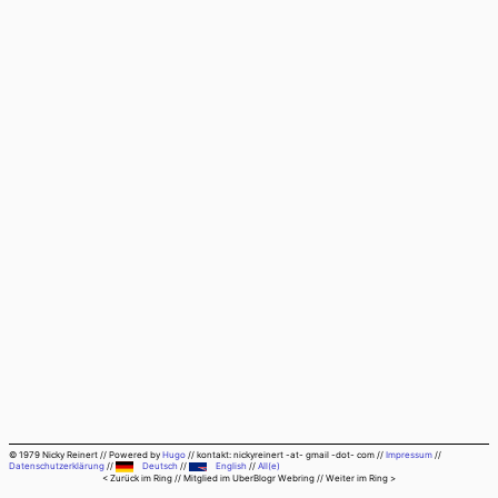
© 1979 Nicky Reinert
//
Powered by
Hugo
//
kontakt: nickyreinert -at- gmail -dot- com
//
Impressum
//
Datenschutzerklärung
//
Deutsch
//
English
//
All(e)
< Zurück im Ring
// Mitglied im
UberBlogr Webring
//
Weiter im Ring >