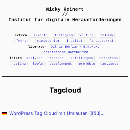
Nicky Reinert
//
Institut für digitale Herausforderungen
extern
LinkedIn
Instagram
YouTube
GitHub
"Merch"
ministerium
institut
fantastokrat
literatur
Dit is Berlin - B.N.H.K.
Geometrische Gottheiten
intern
analysen
nerdenz
anleitungen
wordpress
hosting
tools
development
projekte
autismus
Tagcloud
WordPress Tag Cloud mit Umlauten (äöü) korrekt sortieren - Oder: Der WordPress Filter im Live-Beispiel erklärt