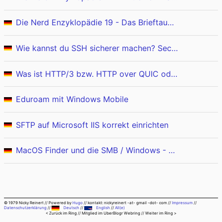
Die Nerd Enzyklopädie 19 - Das Brieftauben-Protokoll
Wie kannst du SSH sicherer machen? Security through obscurity?
Was ist HTTP/3 bzw. HTTP over QUIC oder kurz QUIC?
Eduroam mit Windows Mobile
SFTP auf Microsoft IIS korrekt einrichten
MacOS Finder und die SMB / Windows - Netzwerkfreigaben
© 1979 Nicky Reinert
//
Powered by
Hugo
//
kontakt: nickyreinert -at- gmail -dot- com
//
Impressum
//
Datenschutzerklärung
//
Deutsch
//
English
//
All(e)
< Zurück im Ring
// Mitglied im
UberBlogr Webring
//
Weiter im Ring >