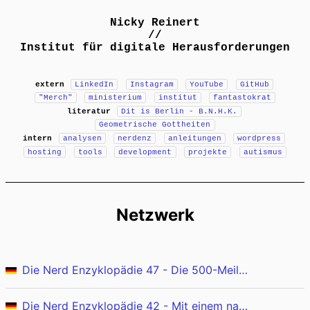
Nicky Reinert
//
Institut für digitale Herausforderungen
extern
LinkedIn
Instagram
YouTube
GitHub
"Merch"
ministerium
institut
fantastokrat
literatur
Dit is Berlin - B.N.H.K.
Geometrische Gottheiten
intern
analysen
nerdenz
anleitungen
wordpress
hosting
tools
development
projekte
autismus
Netzwerk
Die Nerd Enzyklopädie 47 - Die 500-Meilen-E-Mail
Die Nerd Enzyklopädie 42 - Mit einem nassen Seil ins Internet