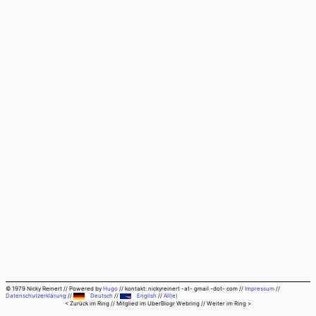
© 1979 Nicky Reinert
//
Powered by
Hugo
//
kontakt: nickyreinert -at- gmail -dot- com
//
Impressum
//
Datenschutzerklärung
//
Deutsch
//
English
//
All(e)
< Zurück im Ring
// Mitglied im
UberBlogr Webring
//
Weiter im Ring >