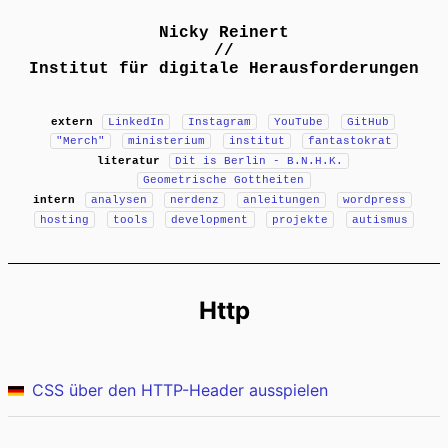
Nicky Reinert
//
Institut für digitale Herausforderungen
extern
LinkedIn
Instagram
YouTube
GitHub
"Merch"
ministerium
institut
fantastokrat
literatur
Dit is Berlin - B.N.H.K.
Geometrische Gottheiten
intern
analysen
nerdenz
anleitungen
wordpress
hosting
tools
development
projekte
autismus
Http
CSS über den HTTP-Header ausspielen