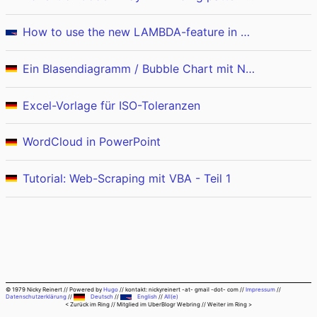
How to use the new LAMBDA-feature in Excel (e.g. to identify outliers)
Ein Blasendiagramm / Bubble Chart mit Nominal-Skala in Excel
Excel-Vorlage für ISO-Toleranzen
WordCloud in PowerPoint
Tutorial: Web-Scraping mit VBA - Teil 1
© 1979 Nicky Reinert
//
Powered by
Hugo
//
kontakt: nickyreinert -at- gmail -dot- com
//
Impressum
//
Datenschutzerklärung
//
Deutsch
//
English
//
All(e)
< Zurück im Ring
// Mitglied im
UberBlogr Webring
//
Weiter im Ring >