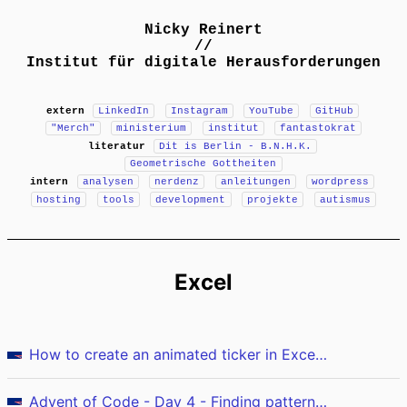
Nicky Reinert
//
Institut für digitale Herausforderungen
extern
LinkedIn
Instagram
YouTube
GitHub
"Merch"
ministerium
institut
fantastokrat
literatur
Dit is Berlin - B.N.H.K.
Geometrische Gottheiten
intern
analysen
nerdenz
anleitungen
wordpress
hosting
tools
development
projekte
autismus
Excel
How to create an animated ticker in Excel without VBA
Advent of Code - Day 4 - Finding patterns (Excel)