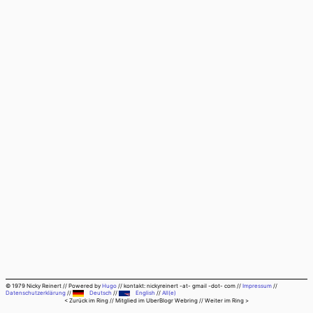
© 1979 Nicky Reinert
//
Powered by
Hugo
//
kontakt: nickyreinert -at- gmail -dot- com
//
Impressum
//
Datenschutzerklärung
//
Deutsch
//
English
//
All(e)
< Zurück im Ring
// Mitglied im
UberBlogr Webring
//
Weiter im Ring >