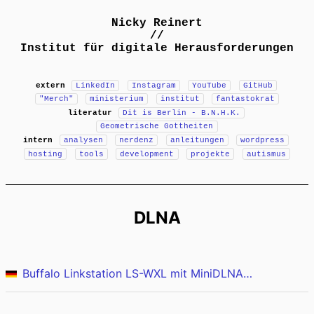
Nicky Reinert
//
Institut für digitale Herausforderungen
extern
LinkedIn
Instagram
YouTube
GitHub
"Merch"
ministerium
institut
fantastokrat
literatur
Dit is Berlin - B.N.H.K.
Geometrische Gottheiten
intern
analysen
nerdenz
anleitungen
wordpress
hosting
tools
development
projekte
autismus
DLNA
Buffalo Linkstation LS-WXL mit MiniDLNA und Custom Firmware von Shonk 1.64 Mod 1