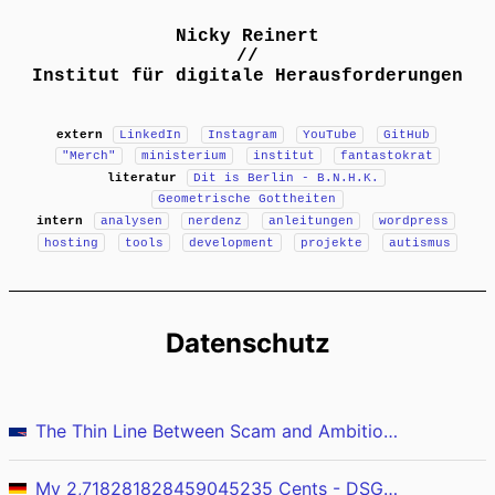
Nicky Reinert
//
Institut für digitale Herausforderungen
extern
LinkedIn
Instagram
YouTube
GitHub
"Merch"
ministerium
institut
fantastokrat
literatur
Dit is Berlin - B.N.H.K.
Geometrische Gottheiten
intern
analysen
nerdenz
anleitungen
wordpress
hosting
tools
development
projekte
autismus
Datenschutz
The Thin Line Between Scam and Ambitious Entrepreneurship
My 2,718281828459045235 Cents - DSGVO-Entschärfung für KMUs: Überfällig!