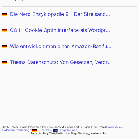
Die Nerd Enzyklopädie 9 - Der Streisand-Effekt
COII - Cookie OptIn Interface als Wordpress Plugin
Wie entwickelt man einen Amazon-Bot für Telegramm?
Thema Datenschutz: Von Gesetzen, Verordnungen und Richtlinien
© 1979 Nicky Reinert
//
Powered by
Hugo
//
kontakt: nickyreinert -at- gmail -dot- com
//
Impressum
//
Datenschutzerklärung
//
Deutsch
//
English
//
All(e)
< Zurück im Ring
// Mitglied im
UberBlogr Webring
//
Weiter im Ring >