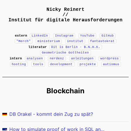
Nicky Reinert
//
Institut für digitale Herausforderungen
extern
LinkedIn
Instagram
YouTube
GitHub
"Merch"
ministerium
institut
fantastokrat
literatur
Dit is Berlin - B.N.H.K.
Geometrische Gottheiten
intern
analysen
nerdenz
anleitungen
wordpress
hosting
tools
development
projekte
autismus
Blockchain
DB Orakel - kommt dein Zug zu spät?
How to simulate proof of work in SQL and BigQuery