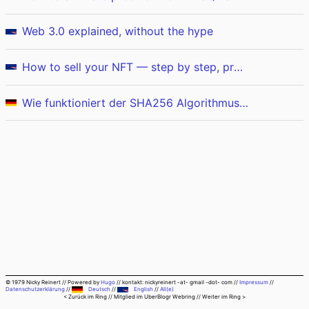
Web 3.0 explained, without the hype
How to sell your NFT — step by step, pros and cons
Wie funktioniert der SHA256 Algorithmus…im Detail? (Teil&nbsp;1/2)
© 1979 Nicky Reinert
//
Powered by
Hugo
//
kontakt: nickyreinert -at- gmail -dot- com
//
Impressum
//
Datenschutzerklärung
//
Deutsch
//
English
//
All(e)
< Zurück im Ring
// Mitglied im
UberBlogr Webring
//
Weiter im Ring >