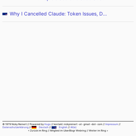
Why I Cancelled Claude: Token Issues, Declining Quality, and Poor Support
© 1979 Nicky Reinert
//
Powered by
Hugo
//
kontakt: nickyreinert -at- gmail -dot- com
//
Impressum
//
Datenschutzerklärung
//
Deutsch
//
English
//
All(e)
< Zurück im Ring
// Mitglied im
UberBlogr Webring
//
Weiter im Ring >