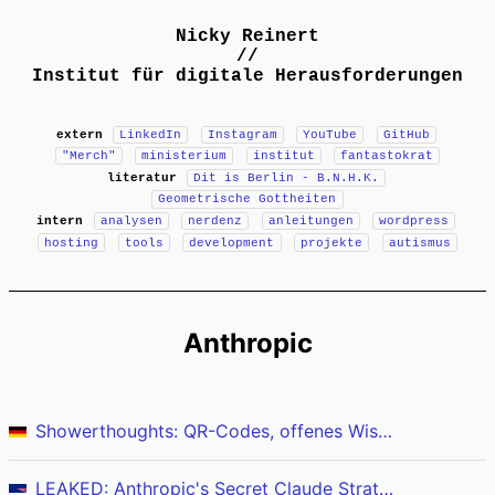
Nicky Reinert
//
Institut für digitale Herausforderungen
extern
LinkedIn
Instagram
YouTube
GitHub
"Merch"
ministerium
institut
fantastokrat
literatur
Dit is Berlin - B.N.H.K.
Geometrische Gottheiten
intern
analysen
nerdenz
anleitungen
wordpress
hosting
tools
development
projekte
autismus
Anthropic
Showerthoughts: QR-Codes, offenes Wissen und verpasste Produktivität
LEAKED: Anthropic's Secret Claude Strategy