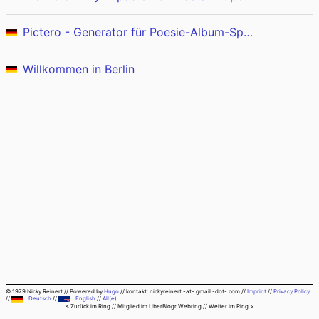
Pictero - Generator für Poesie-Album-Sprüche
Willkommen in Berlin
© 1979 Nicky Reinert
//
Powered by
Hugo
//
kontakt: nickyreinert -at- gmail -dot- com
//
Imprint
//
Privacy Policy
//
Deutsch
//
English
//
All(e)
< Zurück im Ring
// Mitglied im
UberBlogr Webring
//
Weiter im Ring >