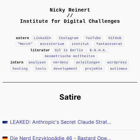
Nicky Reinert
//
Institute for Digital Challenges
extern
LinkedIn
Instagram
YouTube
GitHub
"Merch"
ministerium
institut
fantastokrat
literatur
Dit is Berlin - B.N.H.K.
Geometrische Gottheiten
intern
analysen
nerdenz
anleitungen
wordpress
hosting
tools
development
projekte
autismus
Satire
LEAKED: Anthropic's Secret Claude Strategy
Die Nerd Enzyklopädie 46 - Bastard Operator From Hell