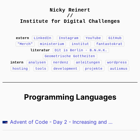
Nicky Reinert
//
Institute for Digital Challenges
extern
LinkedIn
Instagram
YouTube
GitHub
"Merch"
ministerium
institut
fantastokrat
literatur
Dit is Berlin - B.N.H.K.
Geometrische Gottheiten
intern
analysen
nerdenz
anleitungen
wordpress
hosting
tools
development
projekte
autismus
Programming Languages
Advent of Code - Day 2 - Increasing and decreasing (Rust)