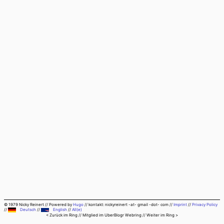
© 1979 Nicky Reinert
//
Powered by
Hugo
//
kontakt: nickyreinert -at- gmail -dot- com
//
Imprint
//
Privacy Policy
//
Deutsch
//
English
//
All(e)
< Zurück im Ring
// Mitglied im
UberBlogr Webring
//
Weiter im Ring >