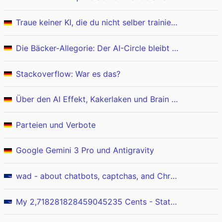
Traue keiner KI, die du nicht selber trainiert hast
Die Bäcker-Allegorie: Der AI-Circle bleibt am Leben
Stackoverflow: War es das?
Über den AI Effekt, Kakerlaken und Brain Rot
Parteien und Verbote
Google Gemini 3 Pro und Antigravity
wad - about chatbots, captchas, and Chromecast
My 2,718281828459045235 Cents - State Of AI: Year 3 of the hype. Things I learned