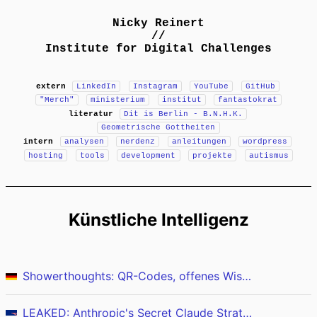
Nicky Reinert
//
Institute for Digital Challenges
extern
LinkedIn
Instagram
YouTube
GitHub
"Merch"
ministerium
institut
fantastokrat
literatur
Dit is Berlin - B.N.H.K.
Geometrische Gottheiten
intern
analysen
nerdenz
anleitungen
wordpress
hosting
tools
development
projekte
autismus
Künstliche Intelligenz
Showerthoughts: QR-Codes, offenes Wissen und verpasste Produktivität
LEAKED: Anthropic's Secret Claude Strategy