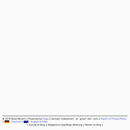
© 1979 Nicky Reinert
//
Powered by
Hugo
//
kontakt: nickyreinert -at- gmail -dot- com
//
Imprint
//
Privacy Policy
//
Deutsch
//
English
//
All(e)
< Zurück im Ring
// Mitglied im
UberBlogr Webring
//
Weiter im Ring >