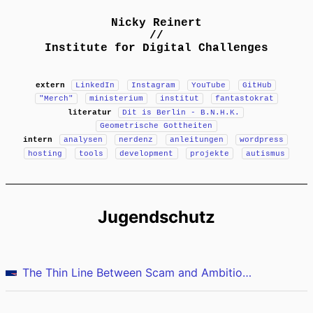
Nicky Reinert
//
Institute for Digital Challenges
extern
LinkedIn
Instagram
YouTube
GitHub
"Merch"
ministerium
institut
fantastokrat
literatur
Dit is Berlin - B.N.H.K.
Geometrische Gottheiten
intern
analysen
nerdenz
anleitungen
wordpress
hosting
tools
development
projekte
autismus
Jugendschutz
The Thin Line Between Scam and Ambitious Entrepreneurship