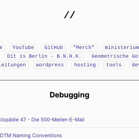
//
m
YouTube
GitHub
"Merch"
ministeriu
r
Dit is Berlin - B.N.H.K.
Geometrische Go
leitungen
wordpress
hosting
tools
de
Debugging
lopädie 47 - Die 500-Meilen-E-Mail
 DTM Naming Conventions