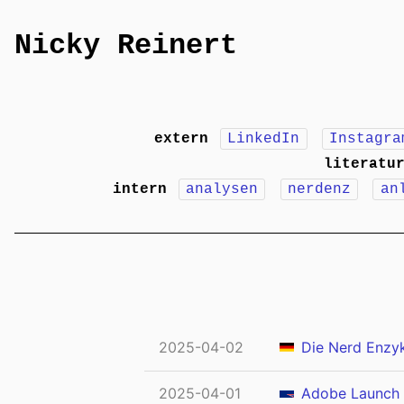
Nicky Reinert
extern
LinkedIn
Instagra
literatu
intern
analysen
nerdenz
an
2025-04-02
Die Nerd Enzyk
2025-04-01
Adobe Launch