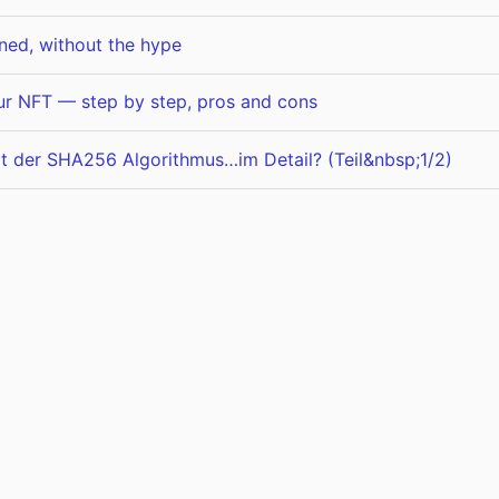
ned, without the hype
ur NFT — step by step, pros and cons
rt der SHA256 Algorithmus…im Detail? (Teil&nbsp;1/2)