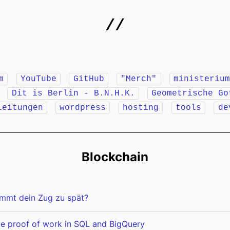
//
m
YouTube
GitHub
"Merch"
ministeriu
r
Dit is Berlin - B.N.H.K.
Geometrische Go
leitungen
wordpress
hosting
tools
de
Blockchain
ommt dein Zug zu spät?
e proof of work in SQL and BigQuery