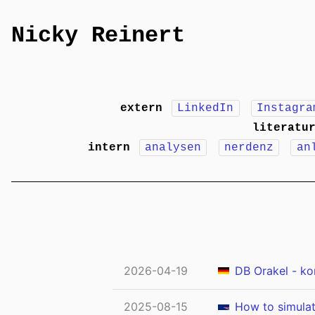
Nicky Reinert
extern
LinkedIn
Instagra
literatu
intern
analysen
nerdenz
an
2026-04-19
DB Orakel - k
2025-08-15
How to simulat