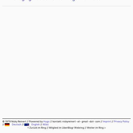
© 1979 Nicky Reinert
//
Powered by
Hugo
//
kontakt: nickyreinert -at- gmail -dot- com
//
Imprint
//
Privacy Policy
//
Deutsch
//
English
//
All(e)
< Zurück im Ring
// Mitglied im
UberBlogr Webring
//
Weiter im Ring >