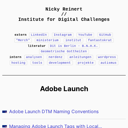
Nicky Reinert
//
Institute for Digital Challenges
extern
LinkedIn
Instagram
YouTube
GitHub
"Merch"
ministerium
institut
fantastokrat
literatur
Dit is Berlin - B.N.H.K.
Geometrische Gottheiten
intern
analysen
nerdenz
anleitungen
wordpress
hosting
tools
development
projekte
autismus
Adobe Launch
Adobe Launch DTM Naming Conventions
Managing Adobe Launch Tags with Local Overrides in Chrome DevTools