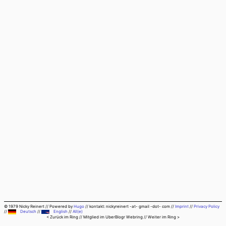
© 1979 Nicky Reinert
//
Powered by
Hugo
//
kontakt: nickyreinert -at- gmail -dot- com
//
Imprint
//
Privacy Policy
//
Deutsch
//
English
//
All(e)
< Zurück im Ring
// Mitglied im
UberBlogr Webring
//
Weiter im Ring >