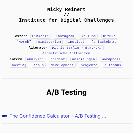
Nicky Reinert
//
Institute for Digital Challenges
extern
LinkedIn
Instagram
YouTube
GitHub
"Merch"
ministerium
institut
fantastokrat
literatur
Dit is Berlin - B.N.H.K.
Geometrische Gottheiten
intern
analysen
nerdenz
anleitungen
wordpress
hosting
tools
development
projekte
autismus
A/B Testing
The Confidence Calculator - A/B Testing Made Easy