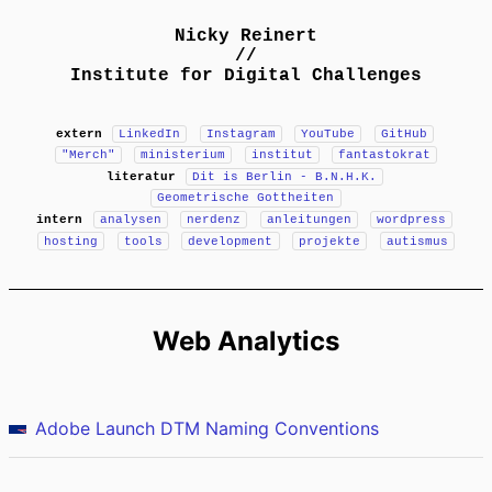
Nicky Reinert
//
Institute for Digital Challenges
extern
LinkedIn
Instagram
YouTube
GitHub
"Merch"
ministerium
institut
fantastokrat
literatur
Dit is Berlin - B.N.H.K.
Geometrische Gottheiten
intern
analysen
nerdenz
anleitungen
wordpress
hosting
tools
development
projekte
autismus
Web Analytics
Adobe Launch DTM Naming Conventions