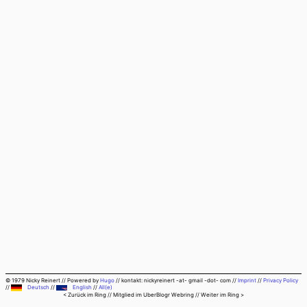
© 1979 Nicky Reinert
//
Powered by
Hugo
//
kontakt: nickyreinert -at- gmail -dot- com
//
Imprint
//
Privacy Policy
//
Deutsch
//
English
//
All(e)
< Zurück im Ring
// Mitglied im
UberBlogr Webring
//
Weiter im Ring >