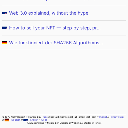
Web 3.0 explained, without the hype
How to sell your NFT — step by step, pros and cons
Wie funktioniert der SHA256 Algorithmus…im Detail? (Teil&nbsp;1/2)
© 1979 Nicky Reinert
//
Powered by
Hugo
//
kontakt: nickyreinert -at- gmail -dot- com
//
Imprint
//
Privacy Policy
//
Deutsch
//
English
//
All(e)
< Zurück im Ring
// Mitglied im
UberBlogr Webring
//
Weiter im Ring >