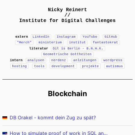
Nicky Reinert
//
Institute for Digital Challenges
extern
LinkedIn
Instagram
YouTube
GitHub
"Merch"
ministerium
institut
fantastokrat
literatur
Dit is Berlin - B.N.H.K.
Geometrische Gottheiten
intern
analysen
nerdenz
anleitungen
wordpress
hosting
tools
development
projekte
autismus
Blockchain
DB Orakel - kommt dein Zug zu spät?
How to simulate proof of work in SQL and BigQuery