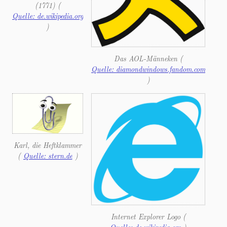
(1771) (
Quelle: de.wikipedia.org
)
Das AOL-Männeken (
Quelle: diamondwindows.fandom.com
)
Karl, die Heftklammer
(
Quelle: stern.de
)
Internet Explorer Logo (