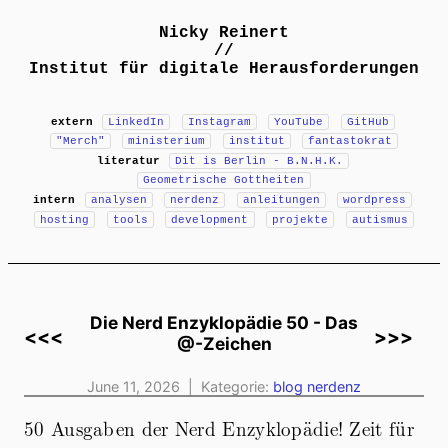
Nicky Reinert
//
Institut für digitale Herausforderungen
extern
LinkedIn
Instagram
YouTube
GitHub
"Merch"
ministerium
institut
fantastokrat
literatur
Dit is Berlin - B.N.H.K.
Geometrische Gottheiten
intern
analysen
nerdenz
anleitungen
wordpress
hosting
tools
development
projekte
autismus
Die Nerd Enzyklopädie 50 - Das
<<<
>>>
@-Zeichen
June 11, 2026 | Kategorie:
blog
nerdenz
50 Ausgaben der Nerd Enzyklopädie! Zeit für