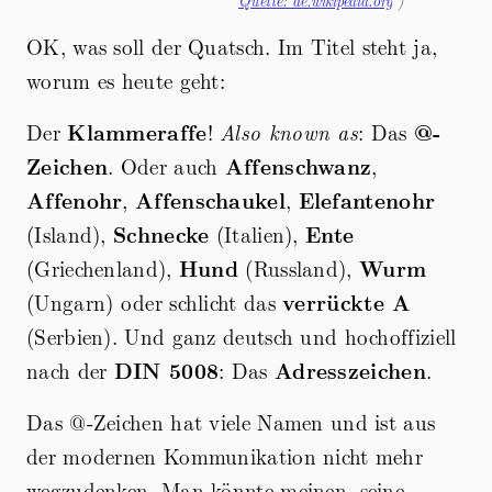
Quelle: de.wikipedia.org
)
OK, was soll der Quatsch. Im Titel steht ja,
worum es heute geht:
Der
Klammeraffe
!
Also known as
: Das
@-
Zeichen
. Oder auch
Affenschwanz
,
Affenohr
,
Affenschaukel
,
Elefantenohr
(Island),
Schnecke
(Italien),
Ente
(Griechenland),
Hund
(Russland),
Wurm
(Ungarn) oder schlicht das
verrückte A
(Serbien). Und ganz deutsch und hochoffiziell
nach der
DIN 5008
: Das
Adresszeichen
.
Das @-Zeichen hat viele Namen und ist aus
der modernen Kommunikation nicht mehr
wegzudenken. Man könnte meinen, seine