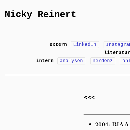
Nicky Reinert
extern
LinkedIn
Instagra
literatu
intern
analysen
nerdenz
an
<<<
2004:
RIAA