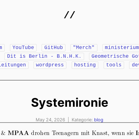
//
m
YouTube
GitHub
"Merch"
ministeriu
r
Dit is Berlin - B.N.H.K.
Geometrische Go
leitungen
wordpress
hosting
tools
de
Systemironie
May 24, 2026 | Kategorie:
blog
&
MPAA
drohen Teenagern mit Knast, wenn sie
I