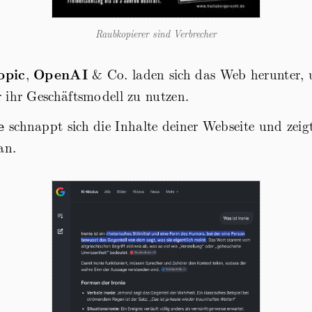
Raubkopierer sind Verbrecher
opic
,
OpenAI
& Co. laden sich das Web herunter, 
 ihr Geschäftsmodell zu nutzen.
e
schnappt sich die Inhalte deiner Webseite und zeigt
an.