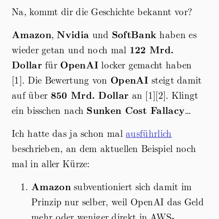
Na, kommt dir die Geschichte bekannt vor?
Amazon
,
Nvidia
und
SoftBank
haben es
wieder getan und noch mal
122 Mrd.
Dollar
für
OpenAI
locker gemacht haben
[1]. Die Bewertung von
OpenAI
steigt damit
auf über
850 Mrd. Dollar
an [1][2]. Klingt
ein bisschen nach
Sunken Cost Fallacy
…
Ich hatte das ja schon mal
ausführlich
beschrieben, an dem aktuellen Beispiel noch
mal in aller Kürze:
Amazon
subventioniert sich damit im
Prinzip nur selber, weil OpenAI das Geld
mehr oder weniger direkt in AWS-