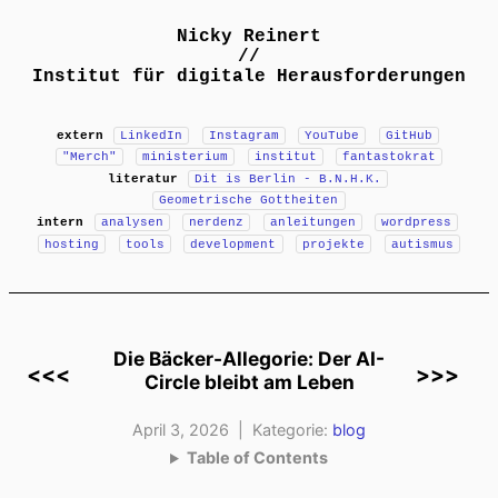
Nicky Reinert
//
Institut für digitale Herausforderungen
extern
LinkedIn
Instagram
YouTube
GitHub
"Merch"
ministerium
institut
fantastokrat
literatur
Dit is Berlin - B.N.H.K.
Geometrische Gottheiten
intern
analysen
nerdenz
anleitungen
wordpress
hosting
tools
development
projekte
autismus
Die Bäcker-Allegorie: Der AI-
<<<
>>>
Circle bleibt am Leben
April 3, 2026 | Kategorie:
blog
Table of Contents