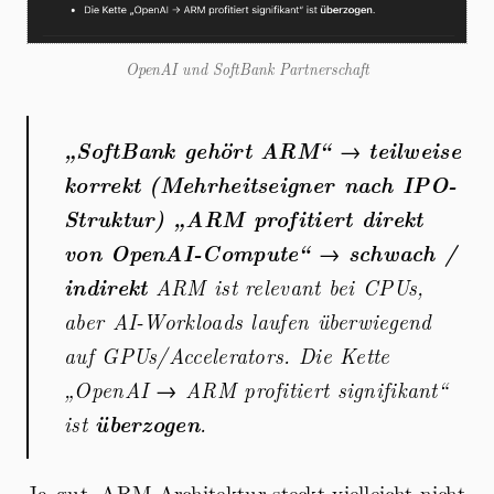
OpenAI und SoftBank Partnerschaft
„SoftBank gehört ARM“
→
teilweise
korrekt (Mehrheitseigner nach IPO-
Struktur)
„ARM profitiert direkt
von OpenAI-Compute“
→
schwach /
indirekt
ARM ist relevant bei CPUs,
aber AI-Workloads laufen überwiegend
auf GPUs/Accelerators. Die Kette
„OpenAI → ARM profitiert signifikant“
ist
überzogen
.
Ja gut, ARM-Architektur steckt vielleicht nicht