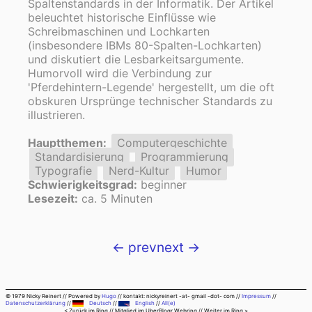
Spaltenstandards in der Informatik. Der Artikel
beleuchtet historische Einflüsse wie
Schreibmaschinen und Lochkarten
(insbesondere IBMs 80-Spalten-Lochkarten)
und diskutiert die Lesbarkeitsargumente.
Humorvoll wird die Verbindung zur
'Pferdehintern-Legende' hergestellt, um die oft
obskuren Ursprünge technischer Standards zu
illustrieren.
Hauptthemen:
Computergeschichte
Standardisierung
Programmierung
Typografie
Nerd-Kultur
Humor
Schwierigkeitsgrad:
beginner
Lesezeit:
ca. 5 Minuten
← prev
next →
© 1979 Nicky Reinert
//
Powered by
Hugo
//
kontakt: nickyreinert -at- gmail -dot- com
//
Impressum
//
Datenschutzerklärung
//
Deutsch
//
English
//
All(e)
< Zurück im Ring
// Mitglied im
UberBlogr Webring
//
Weiter im Ring >