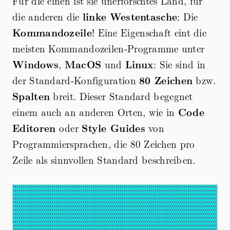
Für die einen ist sie unerforschtes Land, für
die anderen die
linke
Westentasche
: Die
Kommandozeile
! Eine Eigenschaft eint die
meisten Kommandozeilen-Programme unter
Windows
,
MacOS
und
Linux
: Sie sind in
der Standard-Konfiguration
80 Zeichen
bzw.
Spalten
breit. Dieser Standard begegnet
einem auch an anderen Orten, wie in
Code
Editoren
oder
Style Guides
von
Programmiersprachen, die 80 Zeichen pro
Zeile als sinnvollen Standard beschreiben.