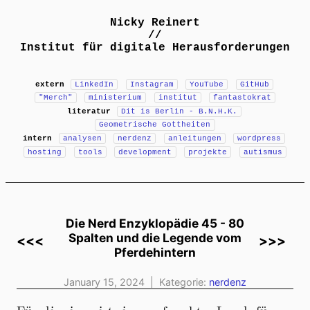
Nicky Reinert
//
Institut für digitale Herausforderungen
extern
LinkedIn
Instagram
YouTube
GitHub
"Merch"
ministerium
institut
fantastokrat
literatur
Dit is Berlin - B.N.H.K.
Geometrische Gottheiten
intern
analysen
nerdenz
anleitungen
wordpress
hosting
tools
development
projekte
autismus
Die Nerd Enzyklopädie 45 - 80
Spalten und die Legende vom
<<<
>>>
Pferdehintern
January 15, 2024 | Kategorie:
nerdenz