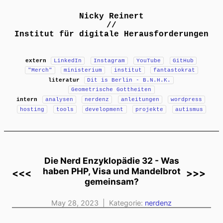
Nicky Reinert
//
Institut für digitale Herausforderungen
extern
LinkedIn
Instagram
YouTube
GitHub
"Merch"
ministerium
institut
fantastokrat
literatur
Dit is Berlin - B.N.H.K.
Geometrische Gottheiten
intern
analysen
nerdenz
anleitungen
wordpress
hosting
tools
development
projekte
autismus
Die Nerd Enzyklopädie 32 - Was
haben PHP, Visa und Mandelbrot
<<<
>>>
gemeinsam?
May 28, 2023 | Kategorie:
nerdenz