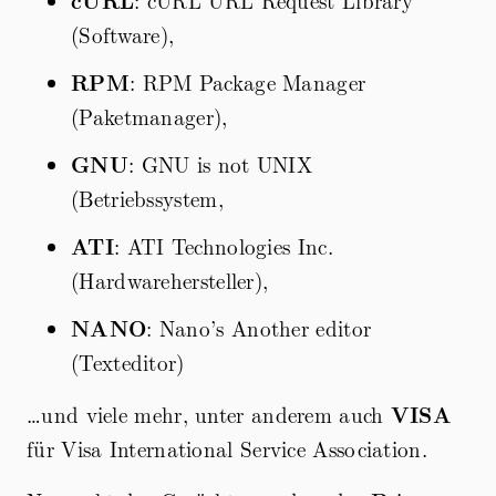
cURL
: cURL URL Request Library
(Software),
RPM
: RPM Package Manager
(Paketmanager),
GNU
: GNU is not UNIX
(Betriebssystem,
ATI
: ATI Technologies Inc.
(Hardwarehersteller),
NANO
: Nano’s Another editor
(Texteditor)
…und viele mehr, unter anderem auch
VISA
für Visa International Service Association.