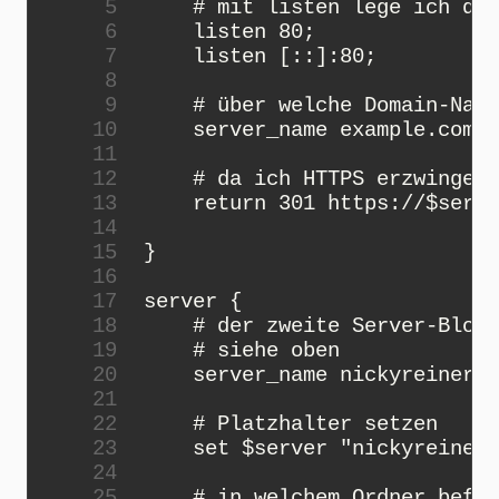
 5
# mit listen lege ich die
 6
listen
80
;
 7
listen
[::]:
80
;
 8
 9
# über welche Domain-Name
10
server_name
example
.
com
w
11
12
# da ich HTTPS erzwinge, 
13
return
301
https
:
//$
serve
14
15
}
16
17
server
{
18
# der zweite Server-Block
19
# siehe oben
20
server_name
nickyreinert
.
21
22
# Platzhalter setzen
23
set
$
server
"nickyreinert
24
25
# in welchem Ordner befin