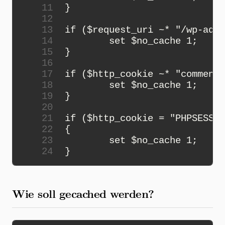
11
12
13
14
15
16
17
18
19
20
21
22
23
24
Wie soll gecached werden?