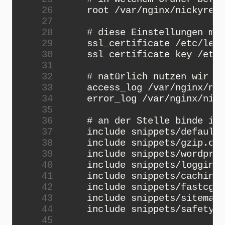
26
root
/
var
/
nginx
/
nickyrein
27
28
# diese Einstellungen mus
29
ssl_certificate
/
etc
/
lets
30
ssl_certificate_key
/
etc
/
31
32
# natürlich nutzen wir au
33
access_log
/
var
/
nginx
/
nic
34
error_log
/
var
/
nginx
/
nick
35
36
# an der Stelle binde ich
37
include
snippets
/
default_
38
include
snippets
/
gzip
.
con
39
include
snippets
/
wordpres
40
include
snippets
/
logging
.
41
include
snippets
/
caching
.
42
include
snippets
/
fastcgi
-
43
include
snippets
/
sitemap
.
44
include
snippets
/
safety
.
c
45