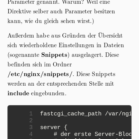
Parameter genannt. Warum? Weil eine
Direktive selber auch Parameter besitzen
kann, wie du gleich sehen wirst.)
Außerdem habe aus Gründen der Übersicht
sich wiederholdene Einstellungen in Dateien
(sogenannte
Snippets
) ausgelagert. Diese
befinden sich im Ordner
/etc/nginx/snippets/
. Diese Snippets
werden an der entsprechenden Stelle mit
include
eingebunden.
 1
fastcgi_cache_path
/
var
/
nginx
 2
 3
server
{
 4
# der erste Server-Block 