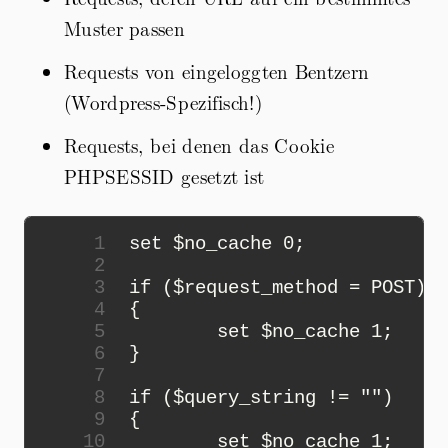
Muster passen
Requests von eingeloggten Bentzern
(Wordpress-Spezifisch!)
Requests, bei denen das Cookie
PHPSESSID gesetzt ist
 1
 2
 3
 4
 5
 6
 7
 8
 9
10