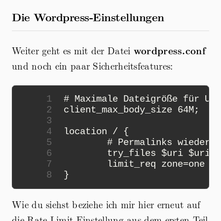
Die Wordpress-Einstellungen
Weiter geht es mit der Datei
wordpress.conf
und noch ein paar Sicherheitsfeatures:
1
# Maximale Dateigröße für Upl
2
client_max_body_size
64
M
;
3
4
location
/
{
5
# Permalinks wieder f
6
try_files
$
uri
$
uri
/
7
limit_req
zone
=
one
bu
8
}
Wie du siehst beziehe ich mir hier erneut auf
die Rate Limit Einstellung aus dem ersten Teil