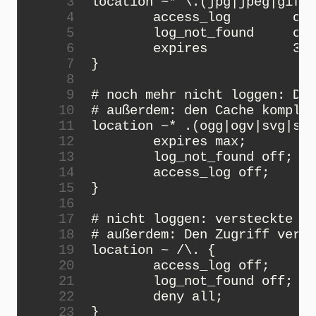
 3
 4
 5
 6
 7
 8
 9
10
11
12
13
14
15
16
17
18
19
20
21
22
23