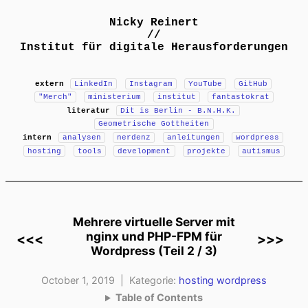
Nicky Reinert
//
Institut für digitale Herausforderungen
extern
LinkedIn
Instagram
YouTube
GitHub
"Merch"
ministerium
institut
fantastokrat
literatur
Dit is Berlin - B.N.H.K.
Geometrische Gottheiten
intern
analysen
nerdenz
anleitungen
wordpress
hosting
tools
development
projekte
autismus
Mehrere virtuelle Server mit
nginx und PHP-FPM für
<<<
>>>
Wordpress (Teil 2 / 3)
October 1, 2019 | Kategorie:
hosting
wordpress
Table of Contents