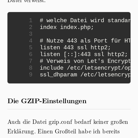
1
2
3
4
5
6
7
8
9
Die GZIP-Einstellungen
Auch die Datei gzip.conf bedarf keiner großen
Erklärung. Einen Großteil habe ich bereits