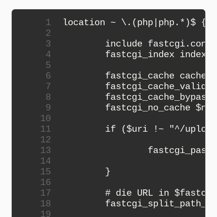
 1
location
~
 \
.
(
php
|
php
.*
)
$
{
 2
 3
include
fastcgi
.
conf
;
 4
fastcgi_index
index
.
p
 5
 6
fastcgi_cache
cache_
$
 7
fastcgi_cache_valid
2
 8
fastcgi_cache_bypass
 9
fastcgi_no_cache
$
no_
10
11
if
(
$
uri
!~
"^/upload
12
13
fastcgi_pass
14
15
}
16
17
# die URL in $fastcgi
18
fastcgi_split_path_in
19